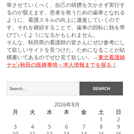
華させていくべく、自己の研鑽を欠かさず実行す
るのが窺えます。患者を救うための歯車となれる
ように、看護スキルの向上に邁進していくので
す。それを継続することで、歯車の回転に熱を帯
びていくようになるかもしれません。
そんな、秋田県の看護師の皆さんにぜひ参考にし
て欲しいサイトを見つけた。ためになることが結
構書いてあるのでぜひ見て欲しい。→
東北看護師
ナビ♪秋田の医療事情～求人情報までを探る！
2026年8月
月
火
水
木
金
土
日
1
2
3
4
5
6
7
8
9
10
11
12
13
14
15
16